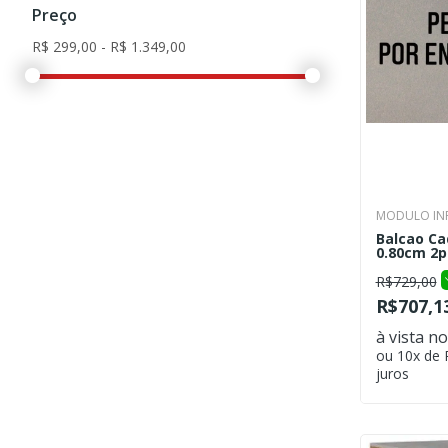
Preço
MODULO INF
Balcao Ca
0.80cm 2pt
R$729,00
R$707,1
à vista no
ou 10x de
juros