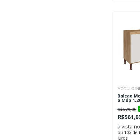
MODULO INF
Balcao Mo
o Mdp 1.2
R$579,00
R$561,6
à vista no
ou 10x de
juros