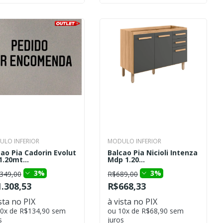
LO INFERIOR
MODULO INFERIOR
ao Pia Cadorin Evolut
Balcao Pia Nicioli Intenza
1.20mt...
Mdp 1.20...
3%
3%
349,00
R$689,00
.308,53
R$668,33
sta no PIX
à vista no PIX
10x de R$134,90 sem
ou 10x de R$68,90 sem
s
juros