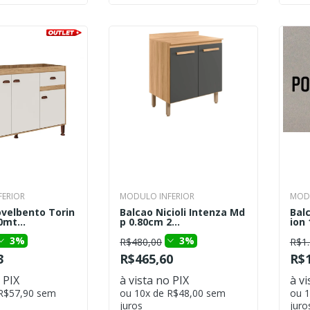
ERIOR
MODULO INFERIOR
MODU
velbento Torin
Balcao Nicioli Intenza Md
Balc
0mt...
p 0.80cm 2...
ion 
3%
3%
R$480,00
R$1.
3
R$465,60
R$1
 PIX
à vista no PIX
à vi
 R$57,90 sem
ou 10x de R$48,00 sem
ou 
juros
juro