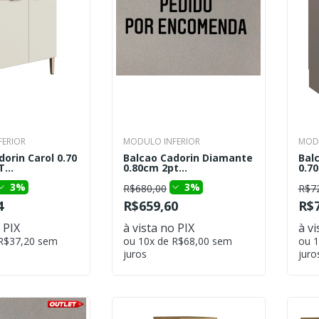
ERIOR
MODULO INFERIOR
MODU
orin Carol 0.70
Balcao Cadorin Diamante
Bal
...
0.80cm 2pt...
0.70
3%
3%
R$680,00
R$7
4
R$659,60
R$7
 PIX
à vista no PIX
à vi
 R$37,20 sem
ou 10x de R$68,00 sem
ou 1
juros
juro