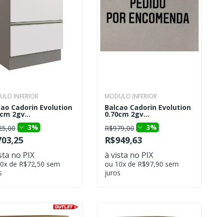
LO INFERIOR
MODULO INFERIOR
cao Cadorin Evolution
Balcao Cadorin Evolution
cm 2gv...
0.70cm 2gv...
3%
3%
25,00
R$979,00
03,25
R$949,63
sta no PIX
à vista no PIX
0x de R$72,50 sem
ou 10x de R$97,90 sem
s
juros