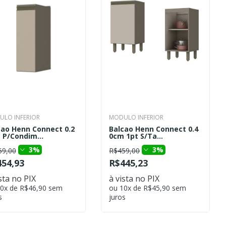
LO INFERIOR
MODULO INFERIOR
cao Henn Connect 0.2
Balcao Henn Connect 0.4
 P/Condim...
0cm 1pt S/Ta...
3%
3%
69,00
R$459,00
54,93
R$445,23
sta no PIX
à vista no PIX
0x de R$46,90 sem
ou 10x de R$45,90 sem
s
juros