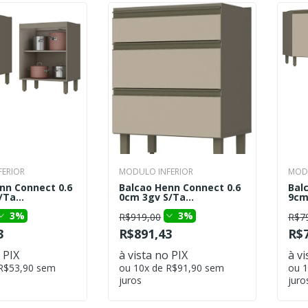
ERIOR
MODULO INFERIOR
MODU
nn Connect 0.6
Balcao Henn Connect 0.6
Bal
Ta...
0cm 3gv S/Ta...
9cm
3%
3%
R$919,00
R$7
3
R$891,43
R$7
 PIX
à vista no PIX
à vi
 R$53,90 sem
ou 10x de R$91,90 sem
ou 1
juros
juro