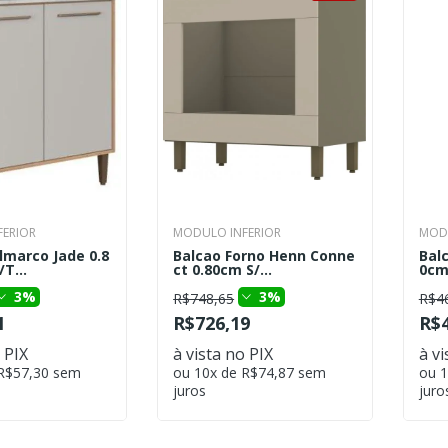
ERIOR
MODULO INFERIOR
MODU
lmarco Jade 0.8
Balcao Forno Henn Conne
Bal
T...
ct 0.80cm S/...
0cm
3%
3%
R$748,65
R$4
1
R$726,19
R$4
 PIX
à vista no PIX
à vi
 R$57,30 sem
ou 10x de R$74,87 sem
ou 1
juros
juro