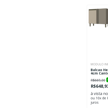
MODULO INF
Balcao He
4cm Canto
R$669,00
R$648,9
à vista no
ou 10x de
juros