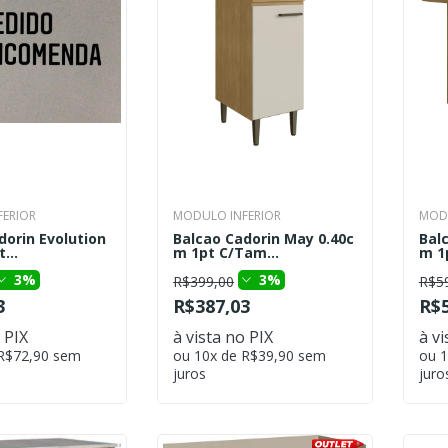
ERIOR
MODULO INFERIOR
MODU
dorin Evolution
Balcao Cadorin May 0.40c
Bal
...
m 1pt C/Tam...
m 1
3%
3%
R$399,00
R$5
3
R$387,03
R$5
 PIX
à vista no PIX
à vi
 R$72,90 sem
ou 10x de R$39,90 sem
ou 1
juros
juro