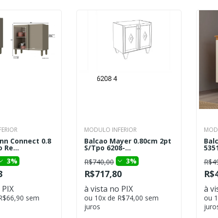
ERIOR
MODULO INFERIOR
MODU
nn Connect 0.8
Balcao Mayer 0.80cm 2pt
Bal
 Re...
S/Tpo 6208-...
5351
3%
3%
R$740,00
R$4
3
R$717,80
R$4
 PIX
à vista no PIX
à vi
 R$66,90 sem
ou 10x de R$74,00 sem
ou 1
juros
juro