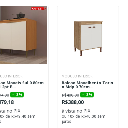
LO INFERIOR
MODULO INFERIOR
cao Moveis Sul 0.80cm
Balcao Movelbento Torin
 2pt B...
o Mdp 0.70cm...
3%
3%
94,00
R$400,00
79,18
R$388,00
sta no PIX
à vista no PIX
0x de R$49,40 sem
ou 10x de R$40,00 sem
s
juros