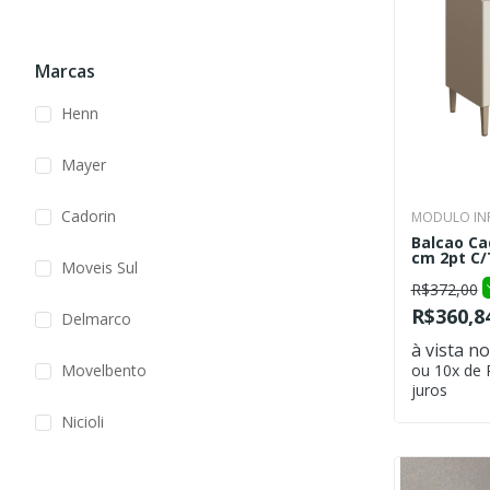
Marcas
Henn
Mayer
Cadorin
MODULO INF
Balcao Cad
cm 2pt C/T
Moveis Sul
R$372,00
R$360,8
Delmarco
à vista no
Movelbento
ou 10x de
juros
Nicioli