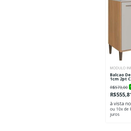
MODULO INF
Balcao De
1cm 2pt C/
R$573,00
R$555,8
à vista no
ou 10x de
juros