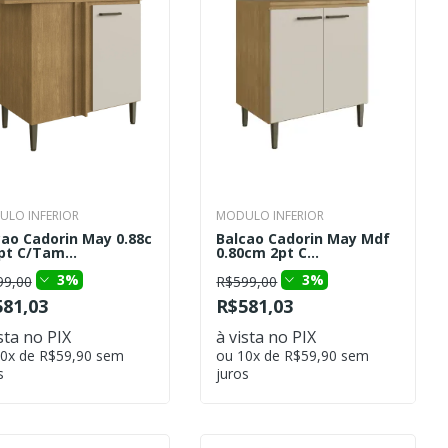
LO INFERIOR
MODULO INFERIOR
cao Cadorin May 0.88c
Balcao Cadorin May Mdf
pt C/Tam...
0.80cm 2pt C...
3%
3%
99,00
R$599,00
81,03
R$581,03
sta no PIX
à vista no PIX
0x de R$59,90 sem
ou 10x de R$59,90 sem
s
juros