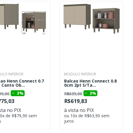
LO INFERIOR
MODULO INFERIOR
cao Henn Connect 0.7
Balcao Henn Connect 0.8
 Canto Ob...
0cm 2pt S/Ta...
3%
3%
99,00
R$639,00
75,03
R$619,83
sta no PIX
à vista no PIX
0x de R$79,90 sem
ou 10x de R$63,90 sem
s
juros