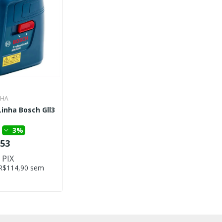
NHA
Linha Bosch Gll3
3%
,53
 PIX
 R$114,90 sem