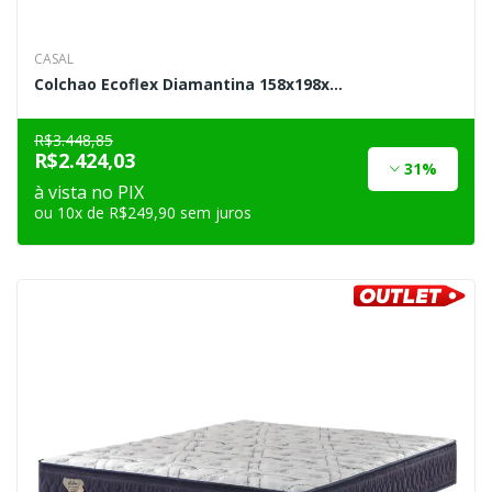
CASAL
Colchao Ecoflex Diamantina 158x198x...
R$3.448,85
R$2.424,03
31%
à vista no PIX
ou 10x de R$249,90 sem juros