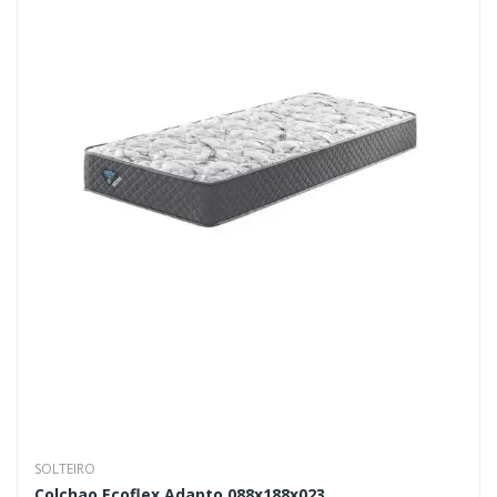
SOLTEIRO
Colchao Ecoflex Adapto 088x188x023...