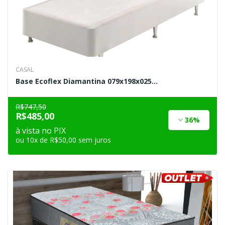
CASAL
Base Ecoflex Diamantina 079x198x025...
R$747,50
R$485,00
36%
à vista no PIX
ou 10x de R$50,00 sem juros