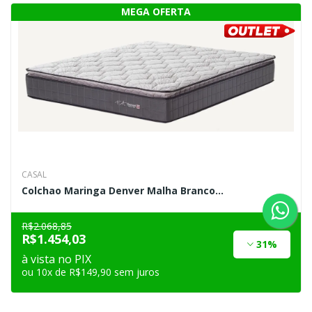
CASAL
Colchao Maringa Denver Malha Branco...
R$2.068,85
R$1.454,03
31%
à vista no PIX
ou 10x de R$149,90 sem juros