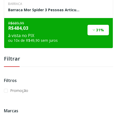
BARRACA
Barraca Mor Spider 3 Pessoas Articu...
R$689,99
R$484,03
31%
à vista no PIX
ou 10x de R$49,90 sem juros
Filtrar
Filtros
Promoção
Marcas