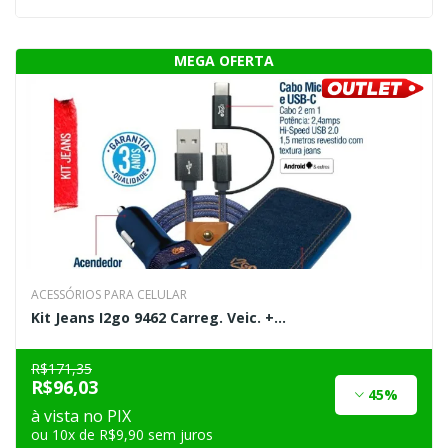
ACESSÓRIOS PARA CELULAR
Kit Jeans I2go 9462 Carreg. Veic. +...
R$171,35
R$96,03
45%
à vista no PIX
ou 10x de R$9,90 sem juros