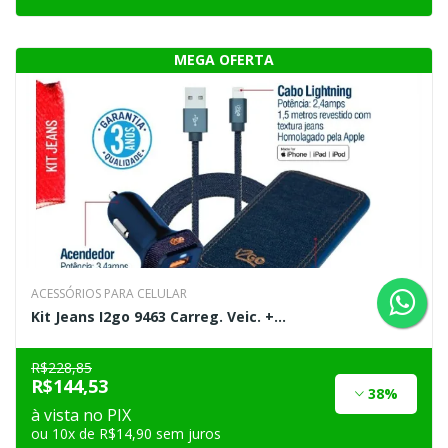
ACESSÓRIOS PARA CELULAR
Kit Jeans I2go 9463 Carreg. Veic. +...
R$228,85
R$144,53
38%
à vista no PIX
ou 10x de R$14,90 sem juros