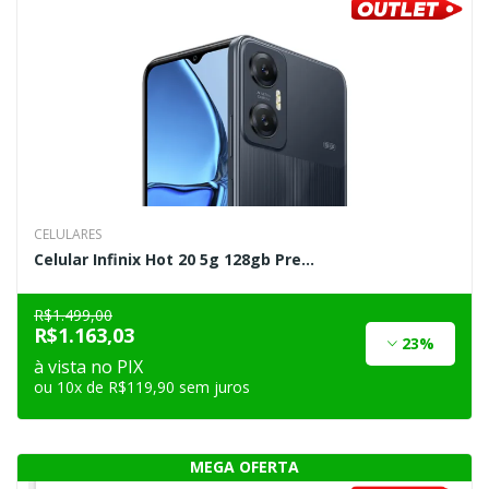
CELULARES
Celular Infinix Hot 20 5g 128gb Pre...
R$1.499,00
R$1.163,03
23%
à vista no PIX
ou 10x de R$119,90 sem juros