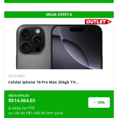
CELULARES
Celular Iphone 16 Pro Max 256gb Tit...
R$16.999,00
R$14.064,03
18%
à vista no PIX
ou 10x de R$1.449,90 sem juros