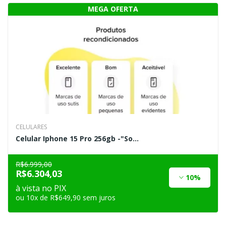
CELULARES
Celular Iphone 15 Pro 256gb -"So...
R$6.999,00
R$6.304,03
10%
à vista no PIX
ou 10x de R$649,90 sem juros