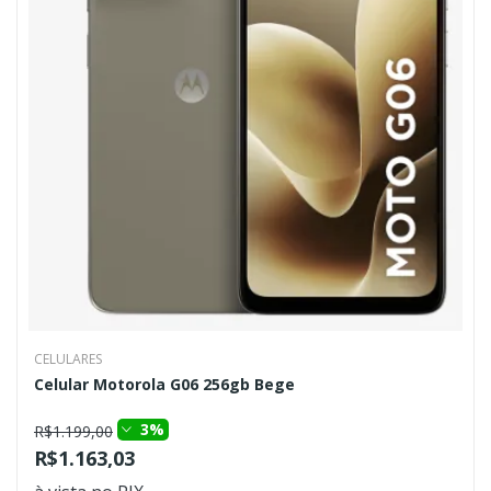
CELULARES
Celular Motorola G06 256gb Bege
3%
R$1.199,00
R$1.163,03