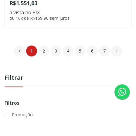
R$1.551,03
à vista no PIX
ou 10x de R$159,90 sem juros
1
2
3
4
5
6
7
Filtrar
Filtros
Promoção