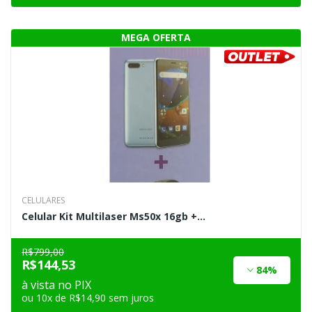
CELULARES
Celular Kit Multilaser Ms50x 16gb +...
R$799,00
R$144,53
84%
à vista no PIX
ou 10x de R$14,90 sem juros