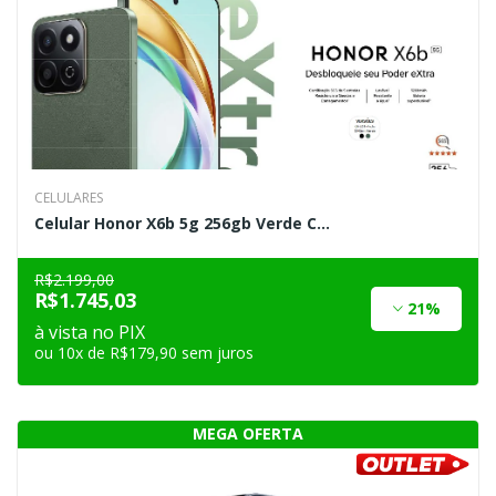
CELULARES
Celular Honor X6b 5g 256gb Verde C...
R$2.199,00
R$1.745,03
21%
à vista no PIX
ou 10x de R$179,90 sem juros