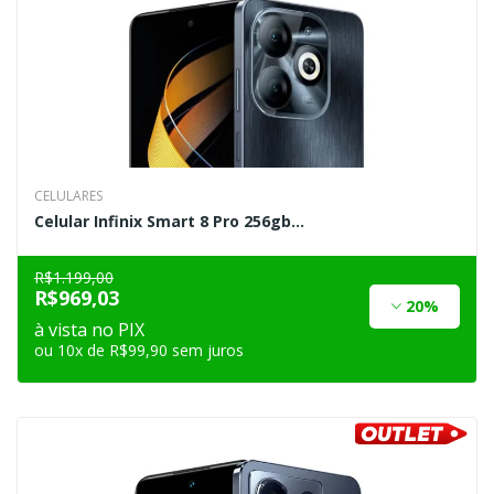
CELULARES
Celular Infinix Smart 8 Pro 256gb...
R$1.199,00
R$969,03
20%
à vista no PIX
ou 10x de R$99,90 sem juros