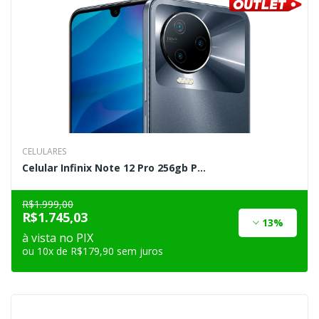
CELULARES
Celular Infinix Note 12 Pro 256gb P...
R$1.999,00
R$1.745,03
13%
à vista no PIX
ou 10x de R$179,90 sem juros