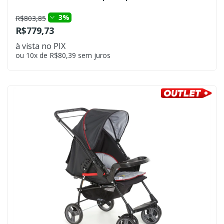
3%
R$803,85
R$779,73
à vista no PIX
ou 10x de R$80,39 sem juros