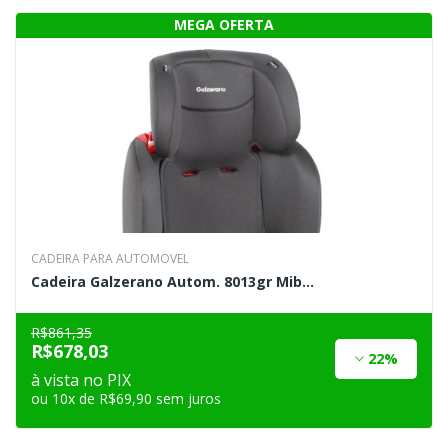
CADEIRA PARA AUTOMOVEL
Cadeira Galzerano Autom. 8013gr Mib...
R$861,35
R$678,03
22%
à vista no PIX
ou 10x de R$69,90 sem juros