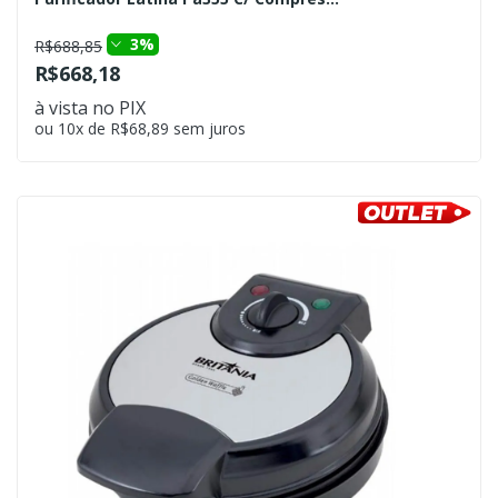
3%
R$688,85
R$668,18
à vista no PIX
ou 10x de R$68,89 sem juros