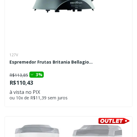
127V
Espremedor Frutas Britania Bellagio...
3%
R$113,85
R$110,43
à vista no PIX
ou 10x de R$11,39 sem juros