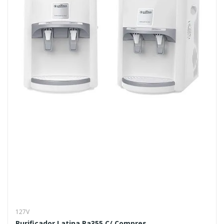
127V
Purificador Latina Pa355 C/ Compres...